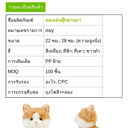
รายละเอียดสินค้า
ชื่อผลิตภัณฑ์
ของเล่นตุ๊กตาแมว
หมายเลขรายการ
msy
ขนาด
22 ซม.; 28 ซม. (ความสูงนั่ง)
สี
สีเหลือง; สีฟ้า; สีเทา; ขาวดำ
การเติมเต็ม
PP ฝ้าย
MOQ
100 ชิ้น
การรับรอง
อะไร, CPC
การบรรจุหีบห่อ
ถุงโพลี+กล่อง