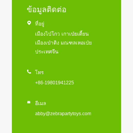
ข้อมูลติดต่อ

ที่อยู่
เมืองไป่โกว เกาเป่ยเตี้ยน
เมืองเป่าติง มณฑลเหอเป่ย
ประเทศจีน

โทร
+86-19801941225

อีเมล
abby@zebrapartytoys.com