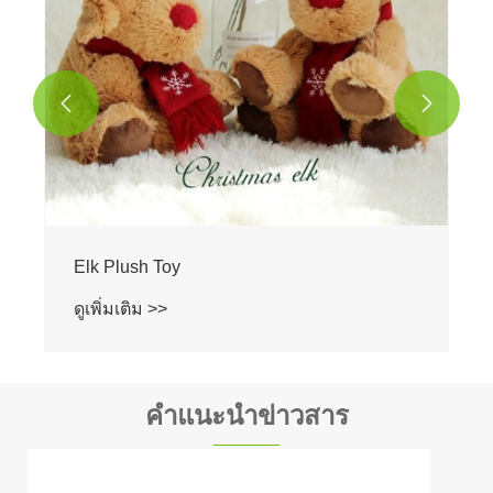


คำแนะนำข่าวสาร