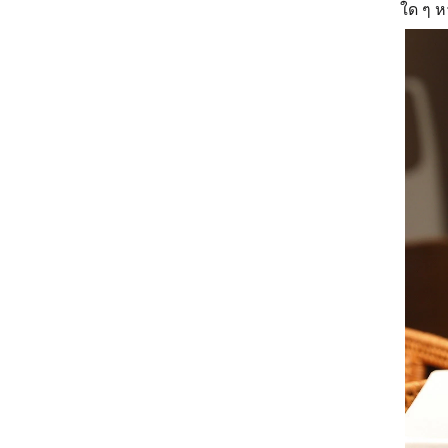
ใด ๆ ห