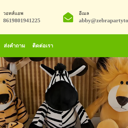
วอทส์แอพ
อีเมล
8619801941225
abby@zebrapartyto
ส่งคำถาม
ติดต่อเรา