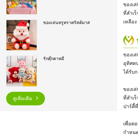
ของเล่
ที่สำเ
เหลือง
ของเล่นหรูหราคริสต์มาส
ของเล่
รักตุ๊กตาหมี
อุทิศต
ได้รับ
ของเล่
ที่สำเ
ดูเพิ่มเติม
ปาร์ตี้
เพื่อต
กำหนดเ