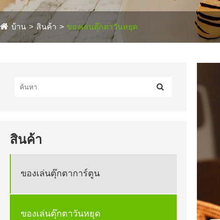
บ้าน
สินค้า
ของเล่นตุ๊กตาวันหยุด
สินค้า
ของเล่นตุ๊กตาการ์ตูน
ของเล่นตุ๊กตาวันหยุด