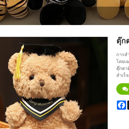
ตุ๊
การสำ
โดยเฉ
ตุ๊กตา
สำเร็
F