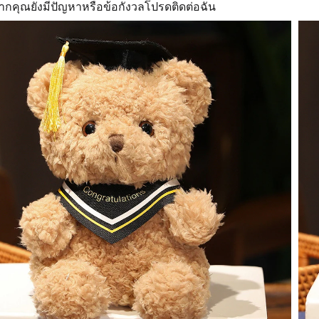
ากคุณยังมีปัญหาหรือข้อกังวลโปรดติดต่อฉัน