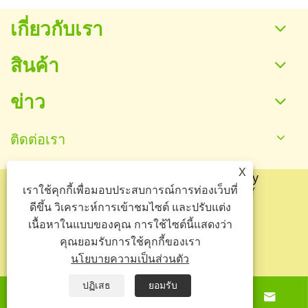
เกี่ยวกับเรา
สินค้า
ข่าว
ติดต่อเรา
X
ลิขสิทธิ์© 2025 Baoding Yuankang Toy
เราใช้คุกกี้เพื่อมอบประสบการณ์การท่องเว็บที่
Manufacturing Co., Ltd. สงวนลิขสิทธิ์
ดีขึ้น วิเคราะห์การเข้าชมไซต์ และปรับแต่ง
Links
Sitemap
RSS
XML
เนื้อหาในแบบของคุณ การใช้ไซต์นี้แสดงว่า
คุณยอมรับการใช้คุกกี้ของเรา
นโยบายความเป็นส่วนตัว
นโยบายความเป็นส่วนตัว
ปฏิเสธ
ยอมรับ



