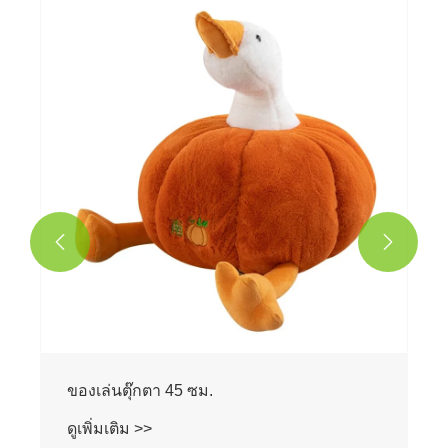
พวงกุญแจของเล่นนุ่ม ๆ
ดูเพิ่มเติม >>

