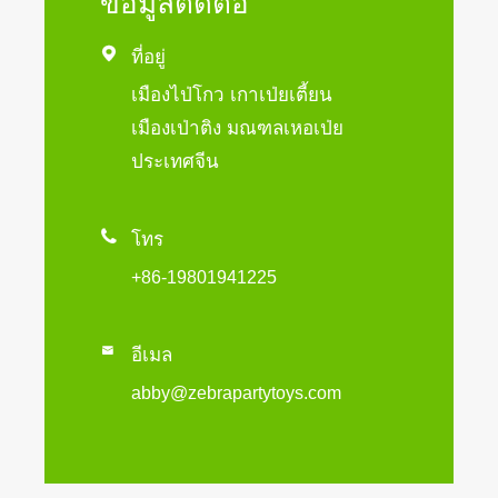
ข้อมูลติดต่อ

ที่อยู่
เมืองไป่โกว เกาเป่ยเตี้ยน
เมืองเป่าติง มณฑลเหอเป่ย
ประเทศจีน

โทร
+86-19801941225

อีเมล
abby@zebrapartytoys.com