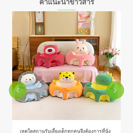
คำแนะนำข่าวสาร
การบำรุงรักษาของเล่นตุ๊กตา
ดูเพิ่มเติม >>

