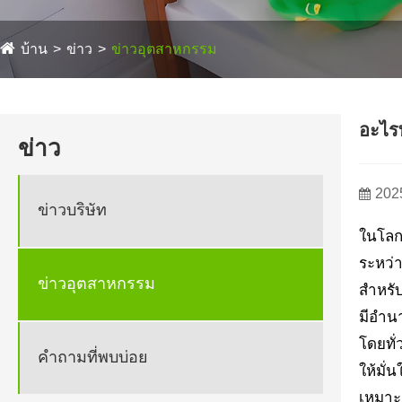
บ้าน
ข่าว
ข่าวอุตสาหกรรม
อะไรท
ข่าว
202
ข่าวบริษัท
ในโลก
ระหว่า
ข่าวอุตสาหกรรม
สำหรั
มีอำนา
โดยทั่
คำถามที่พบบ่อย
ให้มั
เหมาะส