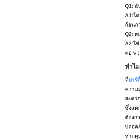
Q1: ฉ
โด
A1:
ก้อนกา
Q2: หม
ใช
A2:
คอ พว
ทำไม
ที่
ปาร์ต
ความสุ
สะดวก
ซึ่งแต
ต้องก
ปลอดภ
หากคุ