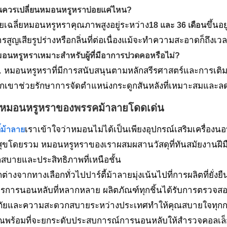
ันควรเปลี่ยนหมอนหรูหราบ่อยแค่ไหน?
ยเฉลี่ยหมอนหรูหราคุณภาพสูงอยู่ระหว่าง
ขึ้นอ
18 และ 36 เดือน
รสูญเสียรูปร่างหรือกลิ่นที่ต่อเนื่องแม้จะทำความสะอาดก็ถึงเวล
อนหรูหราเหมาะสำหรับผู้ที่มีอาการปวดคอหรือไม่?
่. หมอนหรูหราที่มีการสนับสนุนตามหลักสรีรศาสตร์และการเติม
กเขาช่วยรักษาการจัดตำแหน่งกระดูกสันหลังที่เหมาะสมและลด
หมอนหรูหราของพรรคม้าลายโดดเด่น
เราเข้าใจว่าหมอนไม่ได้เป็นเพียงอุปกรณ์เสริมเครื่องน
ี้ม้าลาย
ขโดยรวม หมอนหรูหราของเราผสมผสานวัสดุที่ทันสมัยงานฝีมือท
สบายและประสิทธิภาพที่เหนือชั้น
กต่างจากทางเลือกทั่วไปปาร์ตี้ม้าลายมุ่งเน้นไปที่การผลิตที่ยั
ารการนอนหลับที่หลากหลาย ผลิตภัณฑ์ทุกชิ้นได้รับการตรวจ
ัยและความสะดวกสบายระหว่างประเทศทำให้คุณสบายใจทุกกา
ณพร้อมที่จะยกระดับประสบการณ์การนอนหลับให้สำรวจคอลเล็กชั่