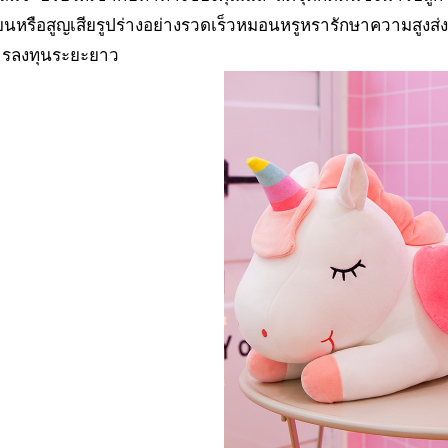
นหรือสูญเสียรูปร่างอย่างรวดเร็วหมอนหรูหรารักษาความสูง
รลงทุนระยะยาว