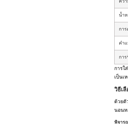
ควา
น้ำห
การค
คำแ
การ
การใส่
เป็นเห
วิธีเ
ด้วยต
นอนหล
พิจาร