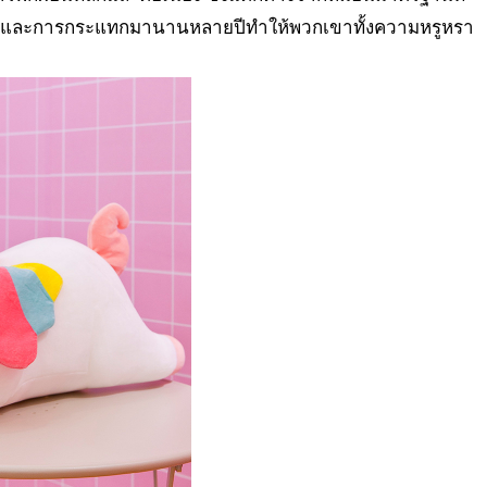
ส่งและการกระแทกมานานหลายปีทำให้พวกเขาทั้งความหรูหรา