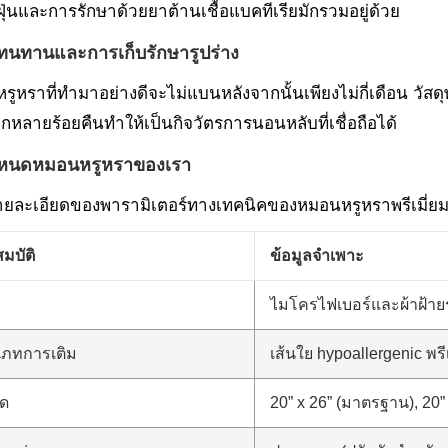
ฝุ่นและการรักษาด้วยยาต้านเชื้อแบคทีเรียมักรวมอยู่ด้วย
นทานและการเก็บรักษารูปร่าง
ูหราที่ทำมาอย่างดีจะไม่แบนหลังจากนั้นเพียงไม่กี่เดือน วัส
กหลายร้อยคืนทำให้เป็นกิจวัตรการนอนหลับที่เชื่อถือได้
ำหนดหมอนหรูหราของเรา
อรายละเอียดของพารามิเตอร์ทางเทคนิคของหมอนหรูหราพรีเมี่ยม
มบัติ
ข้อมูลจำเพาะ
ไมโครไฟเบอร์และผ้าฝ้าย
เภทการเติม
เส้นใย hypoallergenic พรีเ
ด
20” x 26” (มาตรฐาน), 20” x