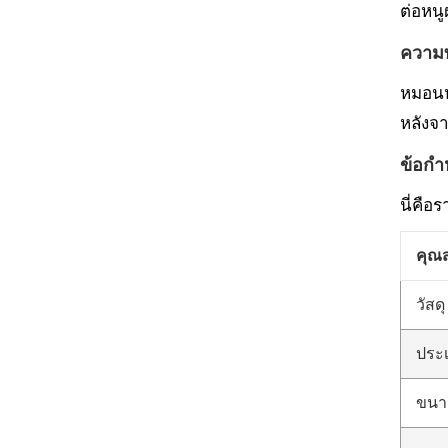
ต่อหนู
ความท
หมอนหร
หลังจา
ข้อก
นี่คื
คุณส
วัสดุ
ประ
ขนา